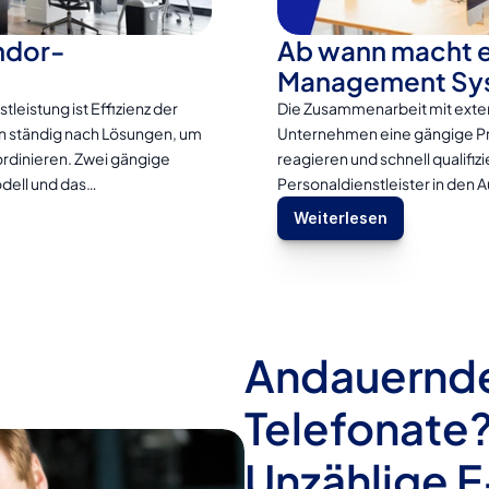
endor-
Ab wann macht ei
Management Sys
leistung ist Effizienz der 
Die Zusammenarbeit mit externe
 ständig nach Lösungen, um 
Unternehmen eine gängige Pra
rdinieren. Zwei gängige 
reagieren und schnell qualifiz
dell und das…
Personaldienstleister in den 
Weiterlesen
Andauernde
Telefonate?
Unzählige E