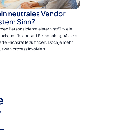
n neutrales Vendor 
tem Sinn
?
n Personaldienstleistern ist für viele 
xis, um flexibel auf Personalengpässe zu 
ierte Fachkräfte zu finden. Doch je mehr 
Auswahlprozess involviert…
 
 
-