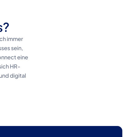
s?
ch immer 
ses sein, 
nnect eine 
sich HR-
nd digital 