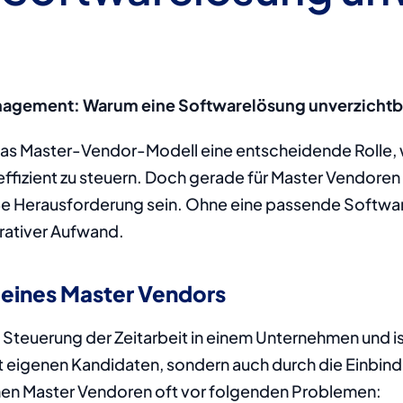
agement: Warum eine Softwarelösung unverzichtba
 das Master-Vendor-Modell eine entscheidende Rolle, 
ffizient zu steuern. Doch gerade für Master Vendoren 
oße Herausforderung sein. Ohne eine passende Softwa
trativer Aufwand.
 eines Master Vendors
Steuerung der Zeitarbeit in einem Unternehmen und ist
mit eigenen Kandidaten, sondern auch durch die Einbind
ehen Master Vendoren oft vor folgenden Problemen: