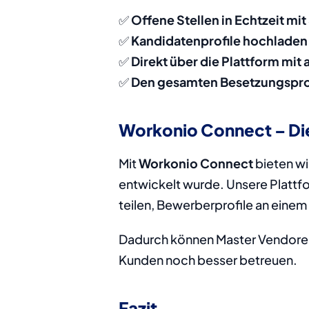
✅ 
Offene Stellen in Echtzeit mit
✅ 
Kandidatenprofile hochladen
✅ 
Direkt über die Plattform mi
✅ 
Den gesamten Besetzungsproze
Workonio Connect – Die
Mit 
Workonio Connect
 bieten w
entwickelt wurde. Unsere Plattfor
teilen, Bewerberprofile an einem 
Dadurch können Master Vendoren i
Kunden noch besser betreuen.
Fazit